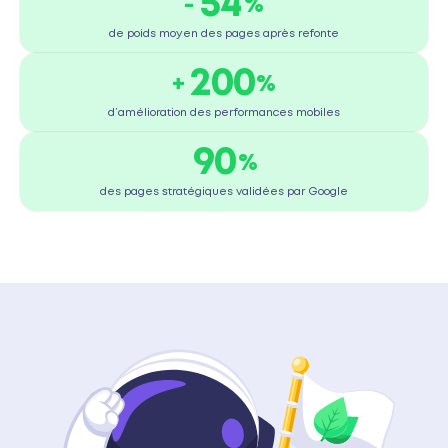
59
-
%
60
de poids moyen des pages après refonte
218
+
%
220
d’amélioration des performances mobiles
99
%
100
des pages stratégiques validées par Google