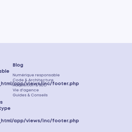
Blog
able
Numérique responsable
Code & Architecture
html/app/views/inc/footer.php
Acquisition & SEO
Vie d'agence
Guides & Conseils
ss
 type
html/app/views/inc/footer.php