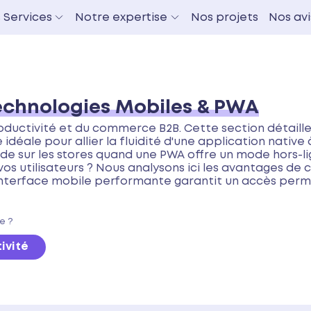
 Services
Notre expertise
Nos projets
Nos avi
echnologies Mobiles & PWA
roductivité et du commerce B2B. Cette section détaill
éale pour allier la fluidité d'une application native à
e sur les stores quand une PWA offre un mode hors-lig
s utilisateurs ? Nous analysons ici les avantages de 
e interface mobile performante garantit un accès perm
e ?
ivité