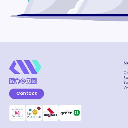
N
Co
So
Se
We
Contact