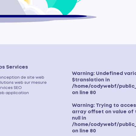
os Services
Warning
: Undefined vari
nception de site web
$translation in
lutions web sur mesure
/home/codywebf/public_
rvices SEO
on line
80
b application
Warning
: Trying to acce
array offset on value of
null in
/home/codywebf/public_
on line
80