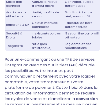
Saisie des
Manuelle, risque
Contrôlée, guidée,
données
d'erreur élevé
automatisée
Accès multi-
Limité, conflits de
Simultané, temps
utilisateurs
version
réel, sans conflit
Calculs manuels
Tableaux de bord
Reporting & KPI
complexes
automatiques
Sécurité &
Inexistants ou très
Gestion fine par profil
Droits
faibles
utilisateur
Nulle (pas
Log complet des
Traçabilité
d'historique)
modifications
Pour un e-commerçant ou une TPE de services,
l'intégration avec des outils tiers (API) décuple
les possibilités. Votre intranet peut
communiquer directement avec votre logiciel
comptable, votre transporteur ou votre
plateforme de paiement. Cette fluidité dans la
circulation de l'information permet de réduire
les cycles de vente et d'améliorer la
conversion
.
Le retour sur investissement se mesure alors en