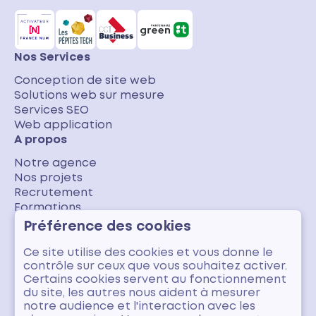
Nos Services
Conception de site web
Solutions web sur mesure
Services SEO
Web application
A propos
Notre agence
Nos projets
Recrutement
Formations
Nos avis clients
Préférence des cookies
Blog
Ce site utilise des cookies et vous donne le
Numérique responsable
contrôle sur ceux que vous souhaitez activer.
Code & Architecture
Certains cookies servent au fonctionnement
Acquisition & SEO
du site, les autres nous aident à mesurer
Vie d'agence
notre audience et l'interaction avec les