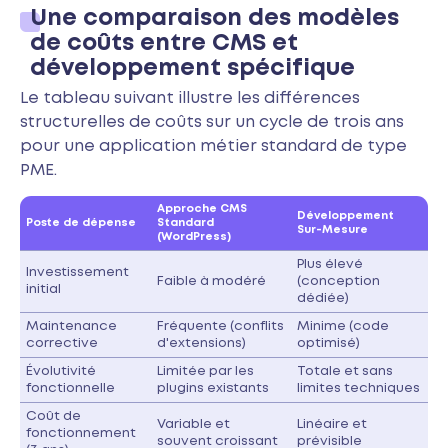
Une comparaison des modèles
de coûts entre CMS et
développement spécifique
Le tableau suivant illustre les différences
structurelles de coûts sur un cycle de trois ans
pour une application métier standard de type
PME.
Approche CMS
Développement
Poste de dépense
Standard
Sur-Mesure
(WordPress)
Plus élevé
Investissement
Faible à modéré
(conception
initial
dédiée)
Maintenance
Fréquente (conflits
Minime (code
corrective
d'extensions)
optimisé)
Évolutivité
Limitée par les
Totale et sans
fonctionnelle
plugins existants
limites techniques
Coût de
Variable et
Linéaire et
fonctionnement
souvent croissant
prévisible